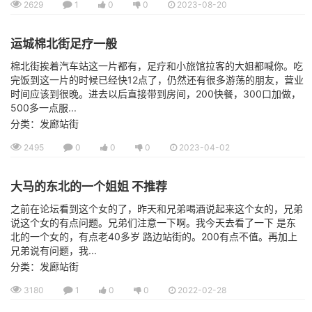
2629
1
0
0
2023-08-20
运城棉北街足疗一般
棉北街挨着汽车站这一片都有，足疗和小旅馆拉客的大姐都喊你。吃
完饭到这一片的时候已经快12点了，仍然还有很多游荡的朋友，营业
时间应该到很晚。进去以后直接带到房间，200快餐，300口加做，
500多一点服...
分类：发廊站街
2495
0
0
0
2023-04-02
大马的东北的一个姐姐 不推荐
之前在论坛看到这个女的了，昨天和兄弟喝酒说起来这个女的，兄弟
说这个女的有点问题。兄弟们注意一下啊。我今天去看了一下 是东
北的一个女的，有点老40多岁 路边站街的。200有点不值。再加上
兄弟说有问题，我...
分类：发廊站街
3180
1
0
0
2022-02-28