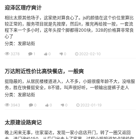
迎泽区理疗爽计
相比太原其他场子，这家绝对算良心了。js的颜值在这个价位里算比
较正常的，服务项目就是先按摩，然后lt，推完再给按一按，一套流
程下来一个多小时，这年头捏个脚都得200块，328的价格算非常良
心了
分类：发廊站街
3278
1
0
0
2022-02-10
万达附近性价比高快餐店，一般爽
挺隐蔽的，从居民楼楼道进入，人不多，小姐很瘦年龄不大，没啥服
务，胜在快餐挺安全，B不错，叫声很好听，一顿输出提裤子走人
分类：发廊站街
3943
0
0
0
2022-01-19
太原建设路爽记
晚上闲来无事，往家溜达，发现一家小店店开门，转了一圈又返回
去，进门询价150，从后门出去上了家里，过程小姐姐说加点钱给你