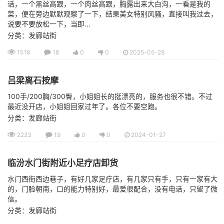
话，一个黑丝高跟，一个肉丝高跟，胸露出来大白沟，一看是我的
菜，便在旁边默默观察了一下，结果美女特别风骚，直接叫我过去，
说要不要放松一下，当即...
分类：发廊站街
1518
18
0
0
2025-05-28
吕梁离石按摩
100手/200胸/300臀，小姐姐长的挺漂亮的，服务也很不错。不过
最近没开店，小姐姐回家过年了。各位不要空跑。
分类：发廊站街
2223
19
0
0
2024-01-27
临汾水门街附近小足疗店卸货
水门西街西边巷子，有好几家足疗店，有几家只有手，只有一家有大
的，门脸朝南，口的能力特别好，最爱很配合，没有电话，只留了微
信。
分类：发廊站街