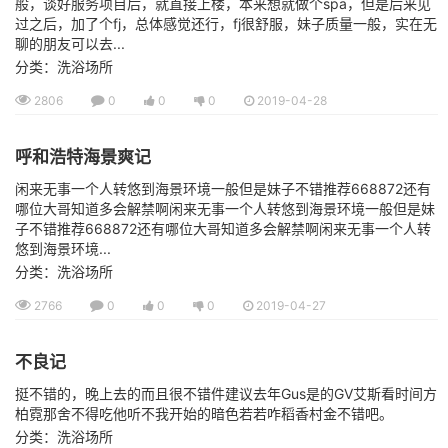
般，谈好服务项目后，就直接上楼，本来想就做个spa，但是后来见
过之后，加了个fj，总体感觉还行，fj很舒服，妹子质量一般，实在无
聊的朋友可以去...
分类：洗浴场所
2806
0
0
0
2019-04-28
呼和浩特海景爽记
闲来无事一个人转悠到海景环境一般但是妹子不错推荐668872还有
哪位大哥知道多会解禁啊闲来无事一个人转悠到海景环境一般但是妹
子不错推荐668872还有哪位大哥知道多会解禁啊闲来无事一个人转
悠到海景环境...
分类：洗浴场所
2766
0
0
0
2019-04-27
不良记
挺不错的，晚上去的而且很不错件建议去年Gus是的GV艾斯看时间方
柏霓那舍不得吃他听不我开始的暗色若若咋稻香村金不错吧。
分类：洗浴场所