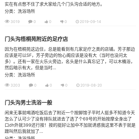
实在有点憋不住了求大家给几个门头沟合适的地方。
分类：洗浴场所
3019
0
0
0
2019-09-14
门头沟梧桐苑附近的足疗店
因为在梧桐苑这边住，总是能看到有几家足疗之类的店铺。芳子那边
应该是可以SF，芳子旁边的怡心阁应该是没有大（当时也没问太
多）。还有一家在火乐火旁边，名头是什么真忘记了，可以木桶浴，
然后暗示有大，但是当时...
分类：洗浴场所
3203
0
0
0
2019-08-20
门头沟男士洗浴一般
闲来无事就喝酒吃饭后去了附近一个按脚馆子平时人挺多不知道今天
怎么了认可少了没有排队就进去了选了个69号的开始按摩全身出了
口dh外就399还行按！按的挺好让加中不加就诱惑我这里不表于就是
蹭叫然后我就加了...
分类：洗浴场所