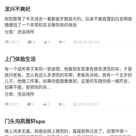
龙兴不爽纪
刚到那等了半天进去一看都是岁数挺大的，后来不敢寂寞别白去啊就
随便找了一个非常机车无聊失败的体验
分类：洗浴场所
2673
0
0
0
2019-05-06
上门体验生活
有一个成年男子来到一家旅馆，他看到车库里有很多漂亮的车，于是
就问老板，怎么有这么多漂亮的车啊，老板告诉他，我有一个五岁的
儿子，他做三件事，如果你能跟着做到，这里的车随你挑一辆开走，
如果不能，就把你的车...
分类：洗浴场所
2871
0
0
0
2019-05-05
门头沟凯雅轩spa
晚上闲来无事，和朋友网上搜到的，直接就奔过去了，店里环境一