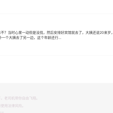
不？当时心里一动但是没找，然后安排好宾馆就去了，大姨还说20来岁
一个大姨去了另一边，这个年龄还行...
享，老司机带你自由飞翔。
虑使用法律风险。