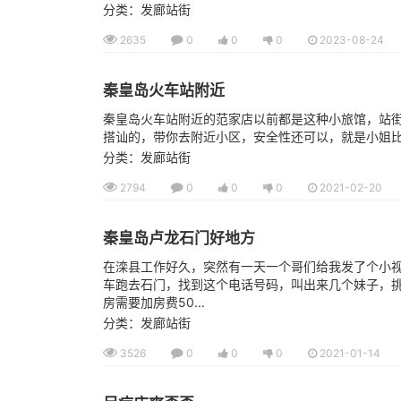
分类：发廊站街
2635
0
0
0
2023-08-24
秦皇岛火车站附近
秦皇岛火车站附近的范家店以前都是这种小旅馆，站
搭讪的，带你去附近小区，安全性还可以，就是小姐比较
分类：发廊站街
2794
0
0
0
2021-02-20
秦皇岛卢龙石门好地方
在滦县工作好久，突然有一天一个哥们给我发了个小
车跑去石门，找到这个电话号码，叫出来几个妹子，挑
房需要加房费50...
分类：发廊站街
3526
0
0
0
2021-01-14