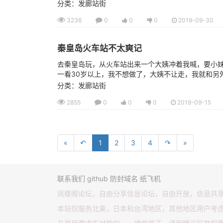
分类：发廊站街
3236
0
0
0
2019-09-30
秦皇岛火车站不太爽记
去秦皇岛玩，从火车站出来一个大姨冲着我喊，要小妹
一看30岁以上，我不想做了，大姨不让走，我就和另外
分类：发廊站街
2855
0
0
0
2019-09-15
«
↶
1
2
3
4
↷
»
联系我们
github
防封域名
纸飞机
凤楼阁论坛，自由分享信息论坛，自由开放，信息共
本站仅服务北美，日本和台湾地区，其他地区用户考