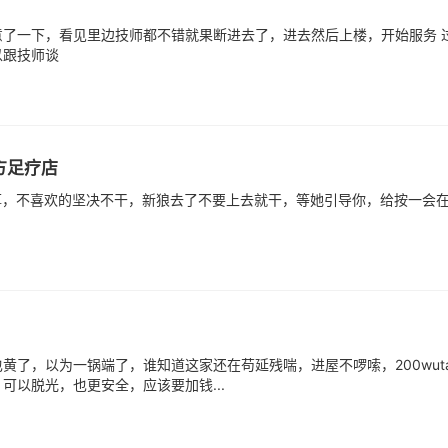
了一下，看见里边技师都不错就果断进去了，进去然后上楼，开始服务 
以跟技师谈
方足疗店
厚，不喜欢的坚决不干，新狼去了不要上去就干，等她引导你，给按一会
了，以为一锅端了，谁知道这家还在苟延残喘，进屋不啰嗦，200wut
以脱光，也更安全，应该要加钱...