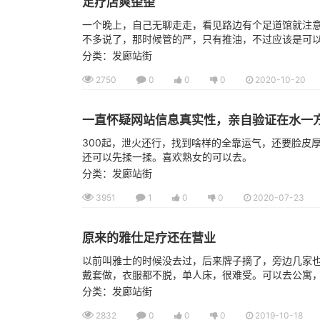
足疗店爽歪歪
一个晚上，自己无聊走走，看见路边有个足道馆就注意
不多说了，那时候管的严，只有推油，不过应该是可
分类：发廊站街
2750
0
0
0
2020-10-20
一直怀疑网站信息真实性，亲自验证在水一
300起，泄火还行，找到啥样的全靠运气，还要脸皮
还可以先揉一揉。喜欢熟女的可以去。
分类：发廊站街
3951
1
0
0
2020-07-23
原来的雅仕足疗还在营业
以前叫雅士的时候没去过，后来牌子摘了，旁边几家也黄
戴套做，衣服都不脱，单人床，很难受。可以去公寓，可
分类：发廊站街
2832
0
0
0
2019-10-18