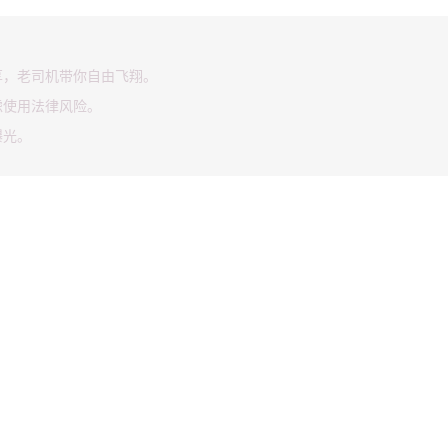
享，老司机带你自由飞翔。
虑使用法律风险。
曝光。