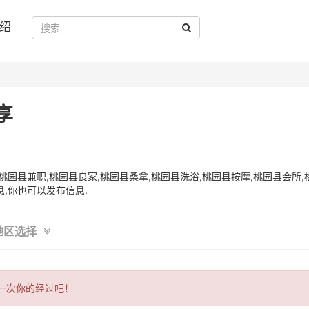
绍
享
园县兼职,桃园县良家,桃园县桑拿,桃园县洗浴,桃园县按摩,桃园县会所,
,你也可以发布信息.
地区选择
一次你的经过吧！