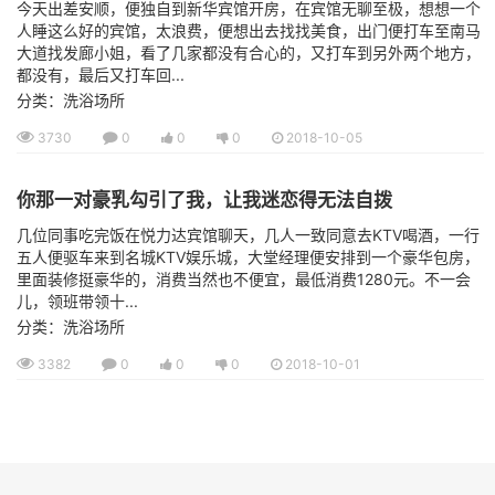
今天出差安顺，便独自到新华宾馆开房，在宾馆无聊至极，想想一个
人睡这么好的宾馆，太浪费，便想出去找找美食，出门便打车至南马
大道找发廊小姐，看了几家都没有合心的，又打车到另外两个地方，
都没有，最后又打车回...
分类：洗浴场所
3730
0
0
0
2018-10-05
你那一对豪乳勾引了我，让我迷恋得无法自拨
几位同事吃完饭在悦力达宾馆聊天，几人一致同意去KTV喝酒，一行
五人便驱车来到名城KTV娱乐城，大堂经理便安排到一个豪华包房，
里面装修挺豪华的，消费当然也不便宜，最低消费1280元。不一会
儿，领班带领十...
分类：洗浴场所
3382
0
0
0
2018-10-01