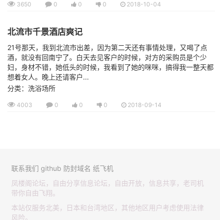
3650
0
0
0
2018-10-04
北流市千景酒店爽记
21号那天，我到北流市出差，因为第二天还有事情处理，又喝了点
酒，就没有回南宁了。白天去见客户的时候，对方的采购员是个少
妇，身材不错，她低头的时候，我看到了她的咪咪，搞得我一整天都
想着女人。晚上还请客户...
分类：洗浴场所
4003
0
0
0
2018-09-14
联系我们
github
防封域名
纸飞机
凤楼阁论坛，自由分享信息论坛，自由开放，信息共享，老司机
带你自由飞翔。
本站仅服务北美，日本和台湾地区，其他地区用户考虑使用法律
风险。