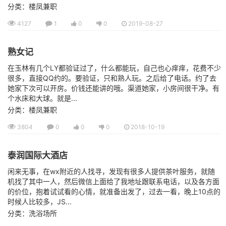
分类：楼凤兼职
4127
1
0
0
2019-08-27
熟女记
在玉林有几个LY都验证过了，什么都能玩，自己也心痒痒，花费不少
很多，直接QQ约的。要验证，只和熟人玩。之后给了电话。约了去
她家下次可以开房。价钱还能讲的哦。渠道她家，小房间很干净。有
个水床和大球。就是...
分类：楼凤兼职
3804
0
0
0
2018-10-19
泰润国际大酒店
闲来无事，在wx附近的人找寻，发现有很多人提供茶叶服务，就随
机找了其中一人，然后微信上面给了我地址跟联系电话，以及各方面
的价位，抱着试试看的心情，就准备出发了，过去一看，晚上10点的
时候人比较多，JS...
分类：洗浴场所