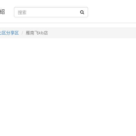
绍
七区分享区
雁南飞kb店