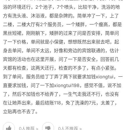
浴的环境还行，2个池子，7个喷头，比较干净，洗浴的地
方有洗头液、沐浴液，都是杂牌的。简单冲了一下，上了
二楼，二楼大厅有2个服务员，一个矮胖，一个瘦高，都是
黑丝短裙，刚刚躺下，矮胖的过来了问是否安排，简单问
了一下价格，单间就是小保健，想想既然出来就去吧，起
身去单间，单间不太远，好像和旁边的宾馆联通的，估计
宾馆的活动也在这里开展，问了一下是否安全，回答前几
天都有检查，这两天还行，检查的不多了，有点小紧张。
到了单间，服务员给丁丁弄了两下就要求加钱xiongtui，一
直要求加钱，问了一下加xiongtui198，感觉不值，说不加
了，然后不加钱也不给弄了，一生气走我还不行，也没有
在让她弄出来，最后结账118，免了洗澡的7元，太差了，
立贴再也不去了。
0
人推荐 >
0
人不推荐 >