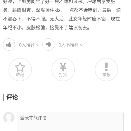
好冷，上到房间坐了好一会才暖和过来。冲凉后享受服
务，舔脚很爽，深喉顶住kb，一点都不会呛到，最后一滴
不漏吞下，不得不服。无大活，此女年轻时应不错，现在
年纪不小，皮肤松弛，接受不了建议勿去。
0
人推荐 >
0
人不推荐 >
收藏
打赏
举报
评论