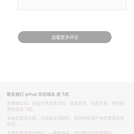
加载更多评论
联系我们
github
防封域名
纸飞机
凤楼阁论坛，自由分享信息论坛，自由开放，信息共享，老司机
带你自由飞翔。
本站仅服务北美，日本和台湾地区，其他地区用户考虑使用法律
风险。
凡是现要求先付款的，一律是骗子，请到曝光区举报曝光。