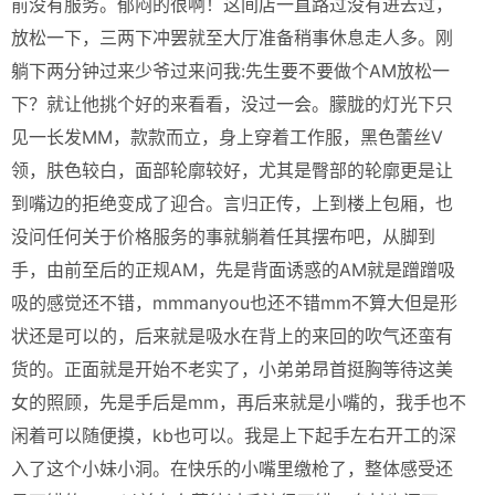
前没有服务。郁闷的很啊！这间店一直路过没有进去过，
放松一下，三两下冲罢就至大厅准备稍事休息走人多。刚
躺下两分钟过来少爷过来问我:先生要不要做个AM放松一
下？就让他挑个好的来看看，没过一会。朦胧的灯光下只
见一长发MM，款款而立，身上穿着工作服，黑色蕾丝V
领，肤色较白，面部轮廓较好，尤其是臀部的轮廓更是让
到嘴边的拒绝变成了迎合。言归正传，上到楼上包厢，也
没问任何关于价格服务的事就躺着任其摆布吧，从脚到
手，由前至后的正规AM，先是背面诱惑的AM就是蹭蹭吸
吸的感觉还不错，mmmanyou也还不错mm不算大但是形
状还是可以的，后来就是吸水在背上的来回的吹气还蛮有
货的。正面就是开始不老实了，小弟弟昂首挺胸等待这美
女的照顾，先是手后是mm，再后来就是小嘴的，我手也不
闲着可以随便摸，kb也可以。我是上下起手左右开工的深
入了这个小妹小洞。在快乐的小嘴里缴枪了，整体感受还