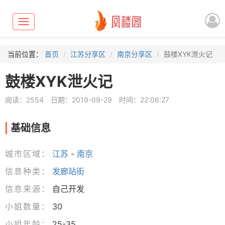
Toggle
navigation
当前位置：
首页
江苏分享区
南京分享区
鼓楼XYK泄火记
鼓楼XYK泄火记
阅读：2554
日期：2019-09-29
时间：22:06:27
基础信息
城市区域：
江苏
-
南京
信息种类：
发廊站街
信息来源：
自己开发
小姐数量：
30
小姐年龄：
25-35