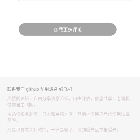
加载更多评论
联系我们
github
防封域名
纸飞机
凤楼阁论坛，自由分享信息论坛，自由开放，信息共享，老司机
带你自由飞翔。
本站仅服务北美，日本和台湾地区，其他地区用户考虑使用法律
风险。
凡是现要求先付款的，一律是骗子，请到曝光区举报曝光。