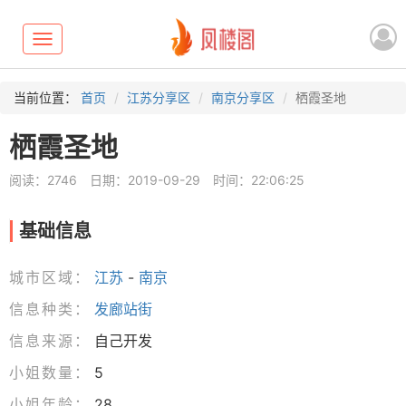
Toggle
navigation
当前位置：
首页
江苏分享区
南京分享区
栖霞圣地
栖霞圣地
阅读：2746
日期：2019-09-29
时间：22:06:25
基础信息
城市区域：
江苏
-
南京
信息种类：
发廊站街
信息来源：
自己开发
小姐数量：
5
小姐年龄：
28