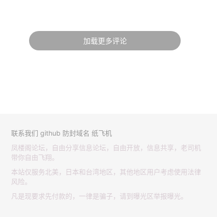
加载更多评论
联系我们
github
防封域名
纸飞机
凤楼阁论坛，自由分享信息论坛，自由开放，信息共享，老司机
带你自由飞翔。
本站仅服务北美，日本和台湾地区，其他地区用户考虑使用法律
风险。
凡是现要求先付款的，一律是骗子，请到曝光区举报曝光。