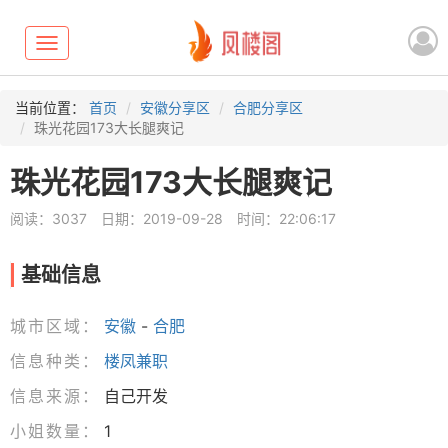
Toggle
navigation
当前位置：
首页
安徽分享区
合肥分享区
珠光花园173大长腿爽记
珠光花园173大长腿爽记
阅读：3037
日期：2019-09-28
时间：22:06:17
基础信息
城市区域：
安徽
-
合肥
信息种类：
楼凤兼职
信息来源：
自己开发
小姐数量：
1