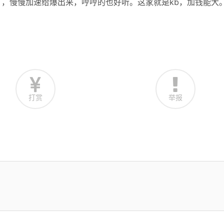
，慢慢加速给爆出来，哼哼的也好听。这家就是kb，加钱能大
打赏
举报