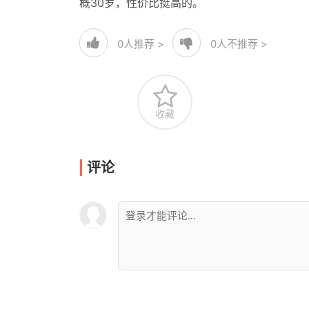
概30岁，性价比挺高的。
0
人推荐 >
0
人不推荐 >
收藏
评论