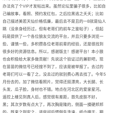
办法充了个VIP才发帖出来。虽然论坛里骗子很多，比如自
己编故事，看照、预约发红包，之后拉黑逃之夭夭；比如
自己描述美若天仙价格低廉，最后去不是丑的一B就是仙人
跳（没亲身经历过，但有老哥们的前车之鉴帖子），但起
码是提供了一个各位狼友交流的平台，并且只要多浏览一
些、谨慎一些，多积攒各位老哥前辈的经验，还是很找到
很多好的资源信息。所以，感谢版主！感谢平台！本小狼
也会积极给大家多做贡献！先说这个验证过的兼职吧，现
在苗苗的微信号已经搜不到了，应该是被举报了。去过的
老哥们可以一看了之，没去过的就别费心再去找了。今年5
月份去的，加了微信看照片，觉得还挺漂亮，大长腿、长
头发、瓜子脸，身材也不错。地点在河北区的爱家星河。
遥控上楼见到真人后，感觉很有差距，首先皮肤不好，
黑；其次岁数有点大了，再次胸是隆的，侧面一摸硬邦邦
的。既来之则安之，进房间后惯例先洗澡，纸巾擦干，期