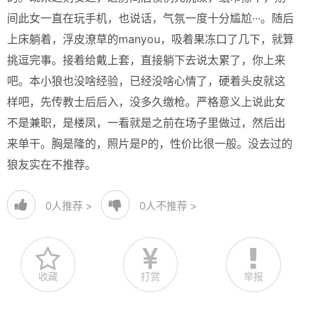
间此女一直在玩手机，也说话，气氛一度十分尴尬···。随后
上床躺着，浮皮潦草的manyou，吸着果冻口了几下，就算
挑逗完事。接着给戴上套，直接躺下去说太累了，你上来
吧。本小狼也没啥经验，已经没啥心情了，硬着头皮就这
样吧，先传教士后后入，没多久缴枪。严格意义上说此女
不是兼职，是楼凤，一看就是之前在场子里做过，然后出
来单干。胸是隆的，照片是P的，性价比很一般。没去过的
狼友实在不推荐。
0
人推荐 >
0
人不推荐 >
收藏
打赏
举报