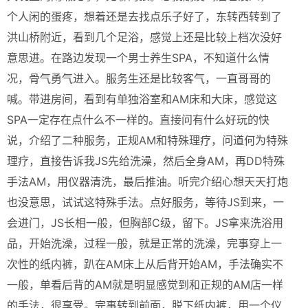
个人闲的蛋疼，想着还是去找点乐子好了，东转西转到了
洪山桥附近，看到几个足浴，感觉上还是比较上档次没好
意思进。在路边发现一个男士养生SPA，不知道什么情
况，骨气勇气进入。服务生还是比较客气，一直哥哥的
喊。带进房间，看到有单独浴室和AM床和大床，感觉这
SPA一定存在点什么不一样的。直接问有什么好玩的快
说，介绍了二种服务，正规AM和特殊理疗，问道何为特殊
理疗，直接告诉我JS先给洗澡，然后全身AM，再DD特殊
手法AM，用仪器清洗，最后推油。听完介绍心想天天打炮
也没意思，试试这特殊手法。点好服务，等待JS到来，一
会进门，JS长相一般，但胸部C级，留下。JS拿来洗浴用
品，开始洗澡，过程一般，就是正常的洗澡，完事穿上一
次性的纸内裤，趴在AM床上从后背开始AM，手法确实不
一般，单看后背的AM就是明显感觉到和正规的AM店一样
的手法，很享受。完事转到前面，脱下纸内裤，用一个仪