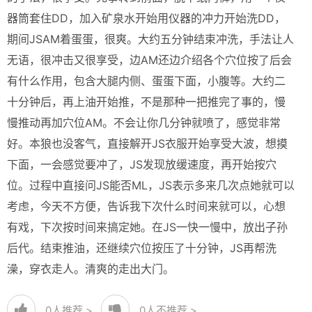
器筒套住DD，加入矿泉水开始用仪器的冲力开始洗DD，
期间JSAM着蛋蛋，很爽。大约五分钟结束冲洗，手法让人
无语，很冲击又很享受，边AM还边介绍各个穴位按了后会
有什么作用，包含大腿内侧、蛋蛋下面，小腹等。大约二
十分钟后，再上油开始推，不是那种一把推完了事的，慢
慢推动再加穴位AM。不会让你几分钟就喷了，感觉非常
好。本狼也没客气，直接解开JS衣服开始享受大波，想摸
下面，一会感觉要冲了，JS发现放缓速度，再开始按穴
位。过程中直接问JS能否ML，JS表示多来几次点她就可以
考虑，今天不方便，告诉我下次什么时间来就可以，心想
有戏，下次按时间来搞定她。在JS一快一慢中，放出子孙
后代。结束推油，还继续穴位按压了十分钟，JS再帮洗
澡，穿衣走人。清爽的走出大门。
0
人推荐 >
0
人不推荐 >