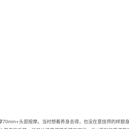
摩70min+头部按摩。当时想着养身去得，也没在意技师的样貌