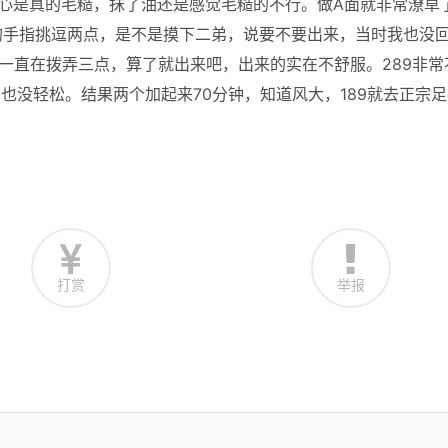
心是真的毛糙，抹了油还是感觉毛糙的不行。做A面就非常潦草
的手指挑逗两点，是不是摸下二弟，说要不要出来，当时我也没
一直在拨弄三点，算了就出来吧，出来的实在不舒服。289非常
也没轻松。结果两个加起来70分钟，知道风大，189就去正宗足
打赏
举报