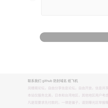
联系我们
github
防封域名
纸飞机
凤楼阁论坛，自由分享信息论坛，自由开放，信息共
本站仅服务北美，日本和台湾地区，其他地区用户考
凡是现要求先付款的，一律是骗子，请到曝光区举报