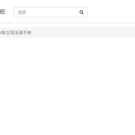
绍
州新北瑶玉阁不爽