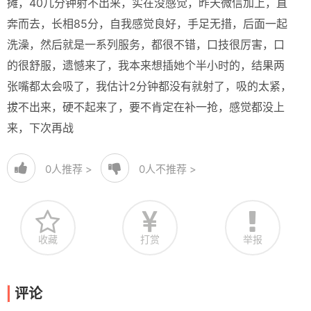
摊，40几分钟射不出来，实在没感觉，昨天微信加上，直
奔而去，长相85分，自我感觉良好，手足无措，后面一起
洗澡，然后就是一系列服务，都很不错，口技很厉害，口
的很舒服，遗憾来了，我本来想插她个半小时的，结果两
张嘴都太会吸了，我估计2分钟都没有就射了，吸的太紧，
拔不出来，硬不起来了，要不肯定在补一抢，感觉都没上
来，下次再战
0
人推荐 >
0
人不推荐 >
收藏
打赏
举报
评论