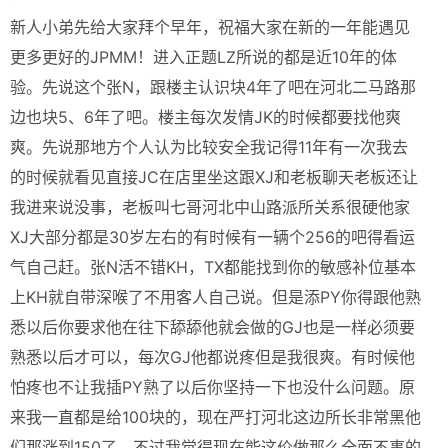
新人小弟先给大家拜个早年，祝福大家在新的一年能遇见
更多更好的JPMM！进入正题LZ所说的都是近10年的体
验。先说这个张N，跟楼主认识块4年了吧在河北二马路那
边也块5、6年了吧。楼主每次发情JK的时候都要找他爽
爽。先说那地方个人认为比较安全我记得11年有一次我去
的时候就看见直接JC在店里坐这跟XJ和老板聊天老板还让
我进来说没事，老板叫七哥河北中山路派所关系很硬他家
XJ大部分都是30岁左右的有时候有一辆个256的吧得看运
气自己赶。张N活不错KH，TX都能找到你的敏感补位基本
上KH就自带深喉了不用客人自己说。但是添PY你得跟他熟
悉以后你要求他在往下舔舔他就会做的GJ也是一样必须要
熟悉以后才可以，每次GJ他都说疼但是我很爽。有时候他
怕疼也不让我插PY熟了以后你坚持一下也没什么问题。原
来我一直都是给100块的，现在严打河北这边所长非常黑他
们那涨到150了，不过我觉得现在能这价做那么全面不事的