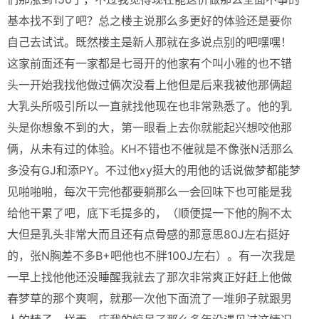
基本找不到了吧？总之楼主说那么多更好的体验还是要你
自己去试试。既然楼主是新人那就在多说点别的吧嘿嘿！
这家前面还有一家都是七哥开的他家有个叫小雅的也不错
头一开始我找他做过俩次没看上他但是后来我被他那俩超
大乳头所吸引所以一直就找他现在也非常熟悉了。他的乳
头是你想象不到的大，第一眼看上去你就能起兴想咬他那
俩，从未有过的体验。KH不错也不催就是不像张N活那么
多没有GJ和添PY。不过他xy挺大的用他的话说做梦都能梦
见啪啪啪，每次干完他都要躺那么一会回味下也可能是我
给他干累了吧，底下毛提多的，（顺便提一下他的胸不太
大但是乳头非常大而且还有点骨感的那意思80J左右挺好
的，张N胸差不多B+吧他也不胖100J左右）。有一次我是
一早上找他他还没睡醒我就去了那次非常爽正好赶上他做
春梦草的那个爽啊，就那一次他下面流了一堆卵子就跟男