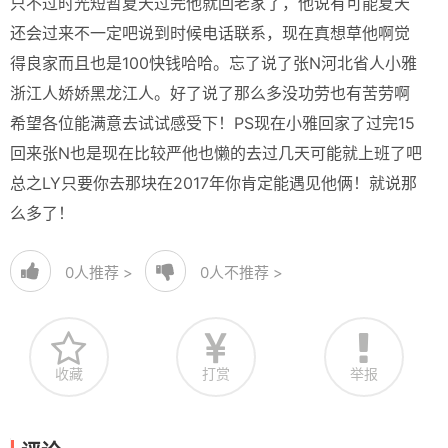
只不过时光短暂夏天过完他就回老家了，他说有可能夏天
还会过来不一定吧说到时候电话联系，现在真想草他啊觉
得良家而且也是100快钱哈哈。忘了说了张N河北省人小雅
浙江人娇娇黑龙江人。好了说了那么多没功劳也有苦劳啊
希望各位能满意去试试感受下！PS现在小雅回家了过完15
回来张N也是现在比较严他也懒的去过几天可能就上班了吧
总之LY只要你去那块在2017年你肯定能遇见他俩！就说那
么多了！
0
人推荐 >
0
人不推荐 >
收藏
打赏
举报