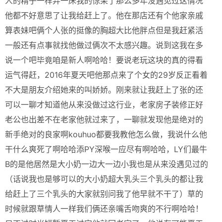
人的精子一样弄一床我的惊呆了那么多年没遇见过这情况
他都不好意思了让我给赶上了。他在那店还有个他家亲戚
算表妹吧俩个人张的挺像的胸超大比他胖点但是我赶紧活
一般还有点事就找他做过俩次不太感兴趣。说到这我在多
说一个吧毕竟咱是新人啊哈哈！要说老玩这块的真的得看
运气得赶，2016年夏天吧他那点来了个女的29岁反正看着
不大是朋友介绍她来的叫娇娇。刚来就让我赶上了张的还
可以一聊才知道他从来没做过这行业，老家房子装修正好
老公也出差不在老家他就过来了，一聊就发现他是绝对的
新手绝对的良家啊kouhuo都要我教他怎么做，我说什么他
干什么爽死了啊哈哈添PY深喉一应尽有啊哈哈，LY们最牛
B的是他居然是大小奶一边大一边小我也是从来没遇见过的
（话说我也是够可以的大小奶超大乳头三个乳头的都让我
给赶上了三个乳头的大家就别问我了他早就不干了）草的
时候就跟草情人一样我们俩还亲嘴舌吻爽的不行啊哈哈！