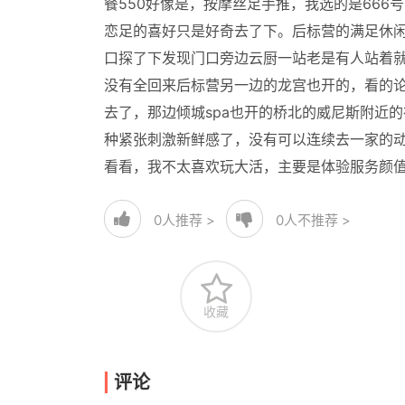
餐550好像是，按摩丝足手推，我选的是66
恋足的喜好只是好奇去了下。后标营的满足休
口探了下发现门口旁边云厨一站老是有人站着
没有全回来后标营另一边的龙宫也开的，看的论
去了，那边倾城spa也开的桥北的威尼斯附近
种紧张刺激新鲜感了，没有可以连续去一家的
看看，我不太喜欢玩大活，主要是体验服务颜
0
人推荐 >
0
人不推荐 >
收藏
评论