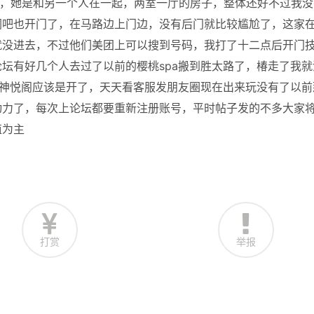
6号，她是和另一个人在一起，两室一厅的房子，整体还好不过我没
闲吧也开门了，在马路边上门边，没有后门就比较尴尬了，这家
就没进去，不过他们美团上可以搜到号码，我打了十二点后开门
坛有好几个人去过了以前的樱桃spa搬到胜太路了，椿走了我就
的神悦阁应该是开了，天天看客服发朋友圈现在出来玩没有了以前
动力了，每次上论坛都要重新注册账号，平时帖子发的不多大家
值为主
打赏
举报