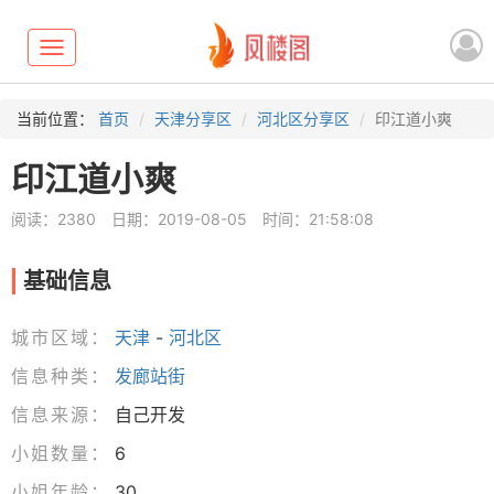
Toggle
navigation
当前位置：
首页
天津分享区
河北区分享区
印江道小爽
印江道小爽
阅读：2380
日期：2019-08-05
时间：21:58:08
基础信息
城市区域：
天津
-
河北区
信息种类：
发廊站街
信息来源：
自己开发
小姐数量：
6
小姐年龄：
30