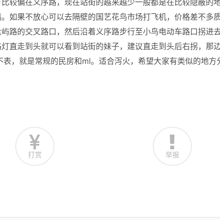
方比较偏在义序路，现在站街的越来越少一般都是在比较隐蔽的
搞。如果不放心可以去隔壁的国艺花鸟市场打飞机，价格差不多
盘屿路的交叉路口，然后沿着义序路步行至小鸟电动车路口拐进
路灯直走到头就可以看到站街的妹子，建议直走到头后右拐，那
不表，就是常规的民房和ml。适合泻火，希望大家有类似的地方
打赏
举报