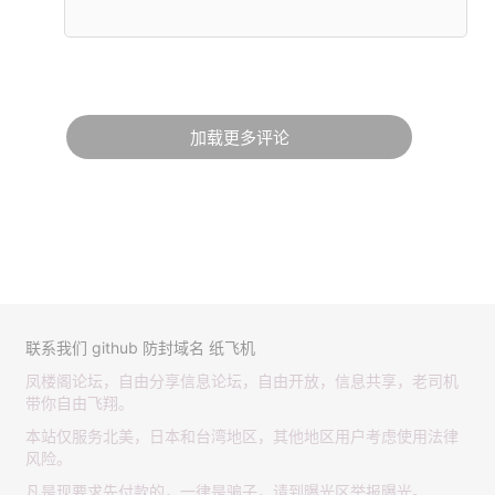
加载更多评论
联系我们
github
防封域名
纸飞机
凤楼阁论坛，自由分享信息论坛，自由开放，信息共享，老司机
带你自由飞翔。
本站仅服务北美，日本和台湾地区，其他地区用户考虑使用法律
风险。
凡是现要求先付款的，一律是骗子，请到曝光区举报曝光。