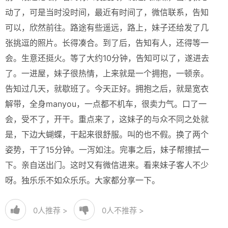
动了，可是当时没时间，最近有时间了，微信联系，告知
可以，欣然前往。路途有些遥远，路上，妹子还给发了几
张挑逗的照片。长得凑合。到了后，告知有人，还得等一
会。生意还挺火。等了大约10分钟，告知可以了，遂进去
了。一进屋，妹子很热情，上来就是一个拥抱，一顿亲。
告知过几天，就歇班了。今天正好。拥抱之后，就是宽衣
解带，全身manyou，一点都不机车，很卖力气。口了一
会，受不了，开干。重点来了，这妹子的与众不同之处就
是，下边大蝴蝶，干起来很舒服。叫的也不假。换了两个
姿势，干了15分钟。一泻如注。完事之后，妹子帮擦拭一
下。亲自送出门。这时又有微信进来。看来妹子客人不少
呀。独乐乐不如众乐乐。大家都分享一下。
0
人推荐 >
0
人不推荐 >