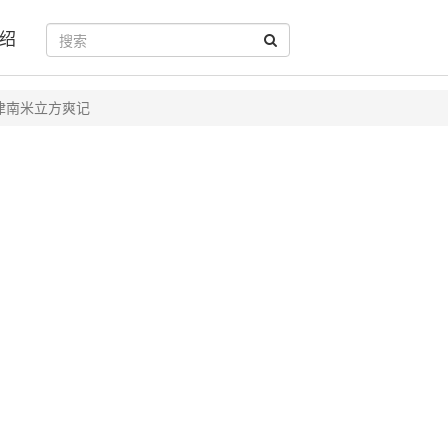
绍
津南米立方爽记