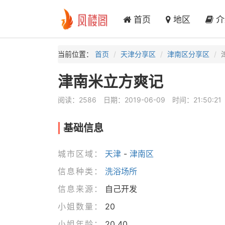
首页
地区
介
当前位置：
首页
天津分享区
津南区分享区
津南米立方爽记
阅读：2586
日期：2019-06-09
时间：21:50:21
基础信息
城市区域：
天津
-
津南区
信息种类：
洗浴场所
信息来源：
自己开发
小姐数量：
20
小姐年龄：
20_40