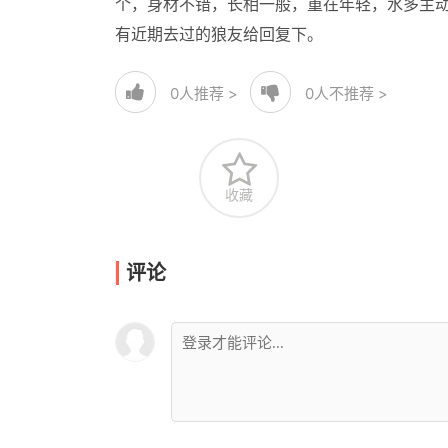
个，身材不错，长相一般，重在年轻，水多主动
有近期去过的狼友给回复下。
0
人推荐 >
0
人不推荐 >
收藏
评论