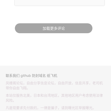
加载更多评论
联系我们
github
防封域名
纸飞机
凤楼阁论坛，自由分享信息论坛，自由开放，信息共享，老司机
带你自由飞翔。
本站仅服务北美，日本和台湾地区，其他地区用户考虑使用法律
风险。
凡是现要求先付款的，一律是骗子，请到曝光区举报曝光。