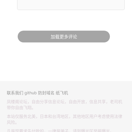
加载更多评论
联系我们
github
防封域名
纸飞机
凤楼阁论坛，自由分享信息论坛，自由开放，信息共享，老司机
带你自由飞翔。
本站仅服务北美，日本和台湾地区，其他地区用户考虑使用法律
风险。
凡是现要求先付款的，一律是骗子，请到曝光区举报曝光。