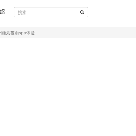
绍
州潇湘夜雨spa体验