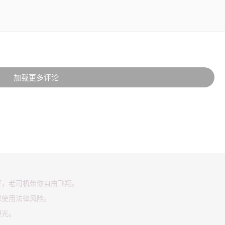
加载更多评论
享，老司机带你自由飞翔。
虑使用法律风险。
曝光。