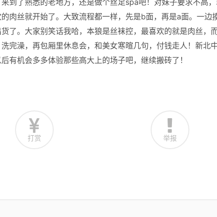
来到了熟悉的老地方，还是做个丝足spa吧！对妹子要求不高，
的肉丝就开始了。大致流程都一样，先是b面，再是a面。一边
出货了。大家别笑话我哈，本狼是丝袜控，最喜欢的就是肉丝，
！洗完澡，再包厢里休息会，和美女寒暄几句，付钱走人！新北
以后有机会多多体验那些高大上的场子吧，继续搬砖了！
打赏
举报