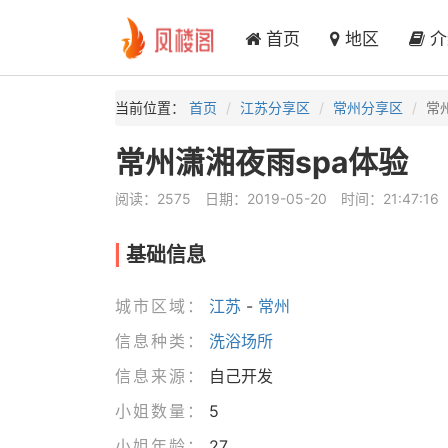
首页
地区
介
当前位置：
首页
江苏分享区
常州分享区
常
常州潇湘夜雨spa体验
阅读：2575
日期：2019-05-20
时间：21:47:16
基础信息
城市区域：
江苏
-
常州
信息种类：
洗浴场所
信息来源：
自己开发
小姐数量：
5
小姐年龄：
27