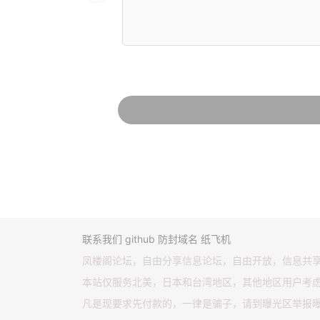
联系我们
github
防封域名
纸飞机
凤楼阁论坛，自由分享信息论坛，自由开放，信息共
本站仅服务北美，日本和台湾地区，其他地区用户考
凡是现要求先付款的，一律是骗子，请到曝光区举报