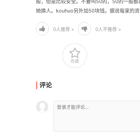
般，但是比较安全。不要叫50的，50的一般都
她换人。kouhuo另外加50块钱。据说每家
0
人推荐 >
0
人不推荐 >
收藏
评论