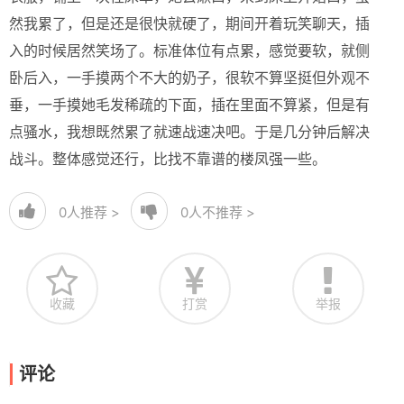
然我累了，但是还是很快就硬了，期间开着玩笑聊天，插
入的时候居然笑场了。标准体位有点累，感觉要软，就侧
卧后入，一手摸两个不大的奶子，很软不算坚挺但外观不
垂，一手摸她毛发稀疏的下面，插在里面不算紧，但是有
点骚水，我想既然累了就速战速决吧。于是几分钟后解决
战斗。整体感觉还行，比找不靠谱的楼凤强一些。
0
人推荐 >
0
人不推荐 >
收藏
打赏
举报
评论