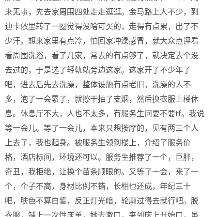
来无事，先去家周围四处走走逛逛。金马路上人不少，到
迪卡侬里转了一圈觉得没啥可买的，走得有点累，出了不
少汗。想来家里有点冷，怕回家冲澡感冒，就大众点评看
看周围洗浴，看了几家，常去的有点够了，就决定去个没
去过的，于是选了轻轨站旁边这家。这家开了不少年了
吧，进去后先去洗澡，整体设施有点老旧，洗澡的人不
多，泡了一会累了，就擦干抽了支烟，然后换衣服上楼休
息。休息厅不大，人也不太多，有服务生问要不要tf。我说
等一会儿。等了一会儿，本来只想按摩的，见有两三个人
上去了，我也起身。被服务生领到楼上，介绍了服务价
格，酒店标间，环境还可以。服务生推荐了一个，巨胖，
奇丑，我拒绝，让换个苗条顺眼的。又等了一会，来了一
个，个子不高，身材比例不错，长相也还成，年纪三十
吧，肤色不算白皙，反正灯光暗，轮廓过得去就行吧。脱
衣服，铺上一次性床单，她去漱口，来到床上开始口，虽