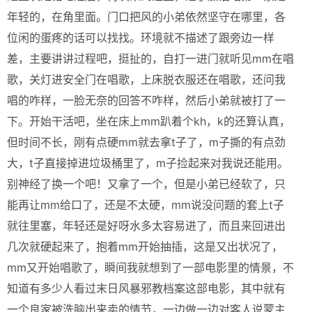
年轻的，在角里面。门口把风的小弟依然坚守在哪里，各
位闲的蛋疼的话可以找找。环境就不描述了跟旁边一样
差，主要讲讲过程吧，挺扯的，自打一进门就听见mm在唱
歌，关灯进安全门在唱歌，上床脱衣服还在唱歌，还问我
唱的咋样，一脸无奈的回答不咋样，然后小弟就被打了一
下。开始干活吧，坐在床上mm趴着个kh，k的还算认真，
但时间不长，刚有点硬mm就去拿t子了，m子撕的有点劲
大，t子直接掉进垃圾桶里了，m子捡起来对我说还能用。
别神经了换一个吧！又拿了一个，但是小弟已经软了，只
能再让mm给口了，还是不太硬，mm说没问题的套上t子
就往里塞，年轻还是好呀水多太容易进了，而且来回进出
几次就硬起来了，抱着mm开始抽插，这是又出状况了，
mm又开始唱歌了，瞬间我就想到了一部电影里的情景，不
知道有多少人看过末日风暴邪教档案这部电影，其中就有
一个良家被洗脑出来卖的情节，一边做一边对客人说蒙主