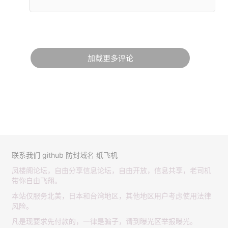
加载更多评论
联系我们
github
防封域名
纸飞机
凤楼阁论坛，自由分享信息论坛，自由开放，信息共享，老司机
带你自由飞翔。
本站仅服务北美，日本和台湾地区，其他地区用户考虑使用法律
风险。
凡是现要求先付款的，一律是骗子，请到曝光区举报曝光。