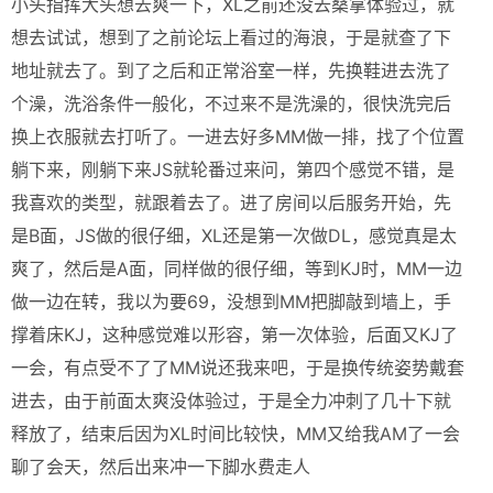
小头指挥大头想去爽一下，XL之前还没去桑拿体验过，就
想去试试，想到了之前论坛上看过的海浪，于是就查了下
地址就去了。到了之后和正常浴室一样，先换鞋进去洗了
个澡，洗浴条件一般化，不过来不是洗澡的，很快洗完后
换上衣服就去打听了。一进去好多MM做一排，找了个位置
躺下来，刚躺下来JS就轮番过来问，第四个感觉不错，是
我喜欢的类型，就跟着去了。进了房间以后服务开始，先
是B面，JS做的很仔细，XL还是第一次做DL，感觉真是太
爽了，然后是A面，同样做的很仔细，等到KJ时，MM一边
做一边在转，我以为要69，没想到MM把脚敲到墙上，手
撑着床KJ，这种感觉难以形容，第一次体验，后面又KJ了
一会，有点受不了了MM说还我来吧，于是换传统姿势戴套
进去，由于前面太爽没体验过，于是全力冲刺了几十下就
释放了，结束后因为XL时间比较快，MM又给我AM了一会
聊了会天，然后出来冲一下脚水费走人