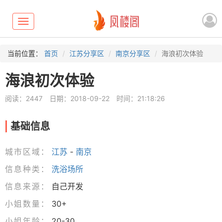
Toggle
navigation
当前位置：
首页
江苏分享区
南京分享区
海浪初次体验
海浪初次体验
阅读：2447
日期：2018-09-22
时间：21:18:26
基础信息
城市区域：
江苏
-
南京
信息种类：
洗浴场所
信息来源：
自己开发
小姐数量：
30+
小姐年龄：
20-30