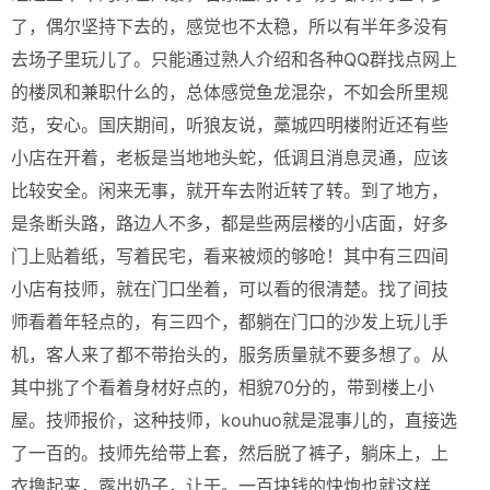
了，偶尔坚持下去的，感觉也不太稳，所以有半年多没有
去场子里玩儿了。只能通过熟人介绍和各种QQ群找点网上
的楼凤和兼职什么的，总体感觉鱼龙混杂，不如会所里规
范，安心。国庆期间，听狼友说，藁城四明楼附近还有些
小店在开着，老板是当地地头蛇，低调且消息灵通，应该
比较安全。闲来无事，就开车去附近转了转。到了地方，
是条断头路，路边人不多，都是些两层楼的小店面，好多
门上贴着纸，写着民宅，看来被烦的够呛！其中有三四间
小店有技师，就在门口坐着，可以看的很清楚。找了间技
师看着年轻点的，有三四个，都躺在门口的沙发上玩儿手
机，客人来了都不带抬头的，服务质量就不要多想了。从
其中挑了个看着身材好点的，相貌70分的，带到楼上小
屋。技师报价，这种技师，kouhuo就是混事儿的，直接选
了一百的。技师先给带上套，然后脱了裤子，躺床上，上
衣撸起来，露出奶子，让干。一百块钱的快炮也就这样