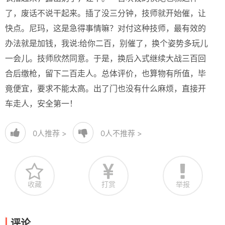
了，废话不说干起来。插了没三分钟，技师就开始催，让
快点。尼玛，这是急得事情嘛？对付这种技师，最有效的
办法就是加钱，我说:给你二百，别催了，换个姿势多玩儿
一会儿。技师欣然同意。于是，换后入式继续大战三百回
合后缴枪，留下二百走人。总体评价，也算物有所值，毕
竟便宜，要求不能太高。出了门也没有什么麻烦，直接开
车走人，安全第一！
0
人推荐 >
0
人不推荐 >
收藏
打赏
举报
评论