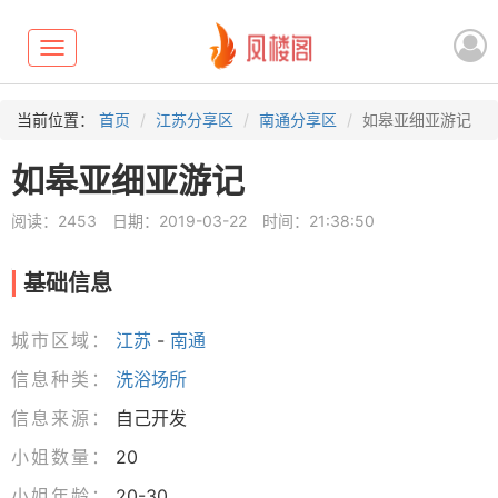
Toggle
navigation
当前位置：
首页
江苏分享区
南通分享区
如皋亚细亚游记
如皋亚细亚游记
阅读：2453
日期：2019-03-22
时间：21:38:50
基础信息
城市区域：
江苏
-
南通
信息种类：
洗浴场所
信息来源：
自己开发
小姐数量：
20
小姐年龄：
20-30