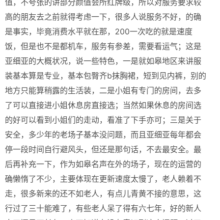
值，不夸张的讲部分颜值会所红牌级，所以对服务要求较
高的朋友去之前就得考虑一下，很多人说服务不好，的确
是事实，毕竟消费水平就在那，200一次吃的就是速度
饭，但是也不是都机车，服务有参差，需要看运气；这是
亚细亚的大概状况，说一些特色，一是就如皋地区来讲服
装基本算是专业，基本包臀齐b抹胸裙，短到见内裤，别的
地方只能算稍露的生活装，二是小姐有专门的房间，去多
了可以直接进小姐休息房直接选；当然如果休息的房间选
的好可以看到小姐们的走动，看准了下手亦可；三是关于
安全，多少年的老场子基本没问题，而且亚细亚每年都会
停一段时间自行避风头，但还是那句话，不去最安全。最
后再补充一下，作为如皋名声在外的场子，现在的运营的
确懒惰了不少，主要体现在更新速度太慢了，老人赖着不
走，很多新来的还不如老人，有点儿青黄不接的意思，这
行过了三十能难了，有些老人呆了得有六七年，好的新人