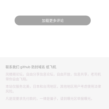
加载更多评论
联系我们
github
防封域名
纸飞机
凤楼阁论坛，自由分享信息论坛，自由开放，信息共享，老司机
带你自由飞翔。
本站仅服务北美，日本和台湾地区，其他地区用户考虑使用法律
风险。
凡是现要求先付款的，一律是骗子，请到曝光区举报曝光。