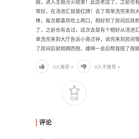
腿，进入主题泻火结束！此店老店了，之前也
常好，在汤池汇就是红牌！去了简单洗完来到
棒，每次都喜欢吃上两口，相好到了房间后就
了，之前也有去过，这次去是有个相好从汤池
单洗完来到大厅告诉小哥点钟，说完来到房间
了房间后就相拥而抱，缠绵一会后帮我按了按
0
人推荐 >
0
人不推荐 >
收藏
评论