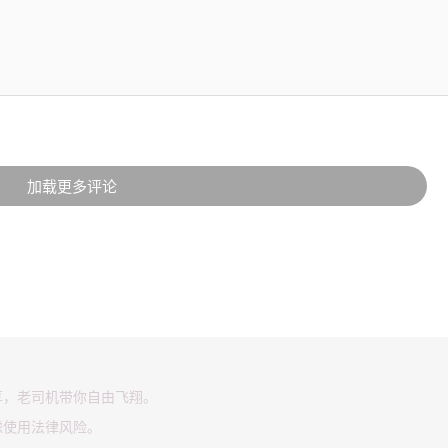
加载更多评论
享，老司机带你自由飞翔。
虑使用法律风险。