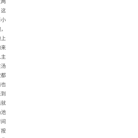
上两
，这
诉小
抱，
边上
的来
入主
在汤
次都
前也
来到
后就
汤池
房间
了按