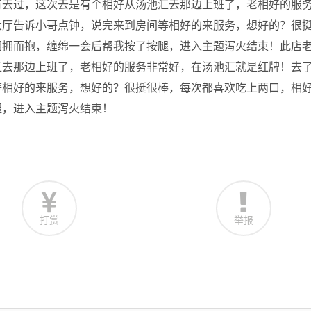
有去过，这次去是有个相好从汤池汇去那边上班了，老相好的服
大厅告诉小哥点钟，说完来到房间等相好的来服务，想好的？很
相拥而抱，缠绵一会后帮我按了按腿，进入主题泻火结束！此店
汇去那边上班了，老相好的服务非常好，在汤池汇就是红牌！去
等相好的来服务，想好的？很挺很棒，每次都喜欢吃上两口，相
腿，进入主题泻火结束！
打赏
举报