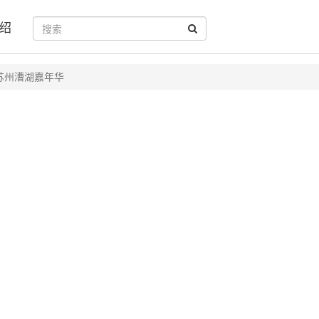
绍
苏州漕湖嘉年华