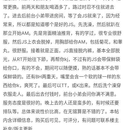
常更换。前两天和朋友喝酒多了，路过时忍不住就进去
了。进去后前台小弟带进房间，等了会JS就来了，因为经
常来，所以都是知道哪个是好的JS。先洗澡，然后就趴在
那立开始AM。先是背面精油推背，有的学过，很专业很舒
服，然后JS上衣会脱掉，用胸部给你AM，包括菊花，和睾
丸，很舒服。接着就是正面，JS直接脱内裤，基本全部脱
光，从RT开始往下舔，再帮你kj，不过有的JS会带保鲜袋
给你口，有的不会，期间可以随便摸，熟的话基本不会带
保鲜袋的。还有BH两重天，嘴里会含一个软的球一样的东
西给你k，爽死了。最后可以TT，或K出来。然后洗个澡穿
衣服走人。最后出去付钱时，前台小弟会问你满不满意。
服务态度是很好的。晚上去的人还是蛮多的，有时候还要
排队等。总体来说性价比高，在无锡算是不错的了。本帖
内含详细信息，购买后可见，可评分，有问题可联系楼主
补充/版主更新