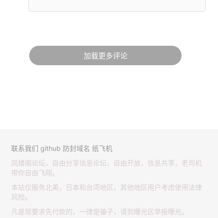
加载更多评论
联系我们
github
防封域名
纸飞机
凤楼阁论坛，自由分享信息论坛，自由开放，信息共享，老司机
带你自由飞翔。
本站仅服务北美，日本和台湾地区，其他地区用户考虑使用法律
风险。
凡是现要求先付款的，一律是骗子，请到曝光区举报曝光。