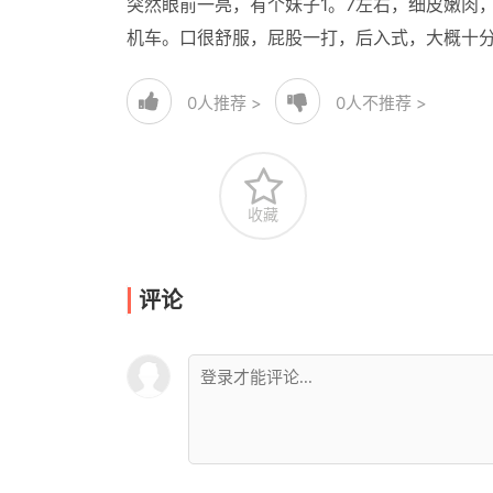
突然眼前一亮，有个妹子1。7左右，细皮嫩肉
机车。口很舒服，屁股一打，后入式，大概十
0
人推荐 >
0
人不推荐 >
收藏
评论