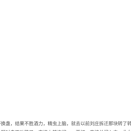
杯换盏，结果不胜酒力，精虫上脑，就去以前刘庄拆迁那块转了