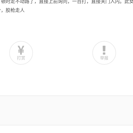
，顿时走不动路了，直接上前询问，一百打，直接关门入内。此
分，胶枪走人
打赏
举报