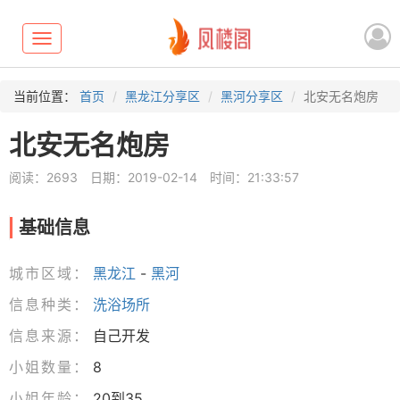
Toggle
navigation
当前位置：
首页
黑龙江分享区
黑河分享区
北安无名炮房
北安无名炮房
阅读：2693
日期：2019-02-14
时间：21:33:57
基础信息
城市区域：
黑龙江
-
黑河
信息种类：
洗浴场所
信息来源：
自己开发
小姐数量：
8
小姐年龄：
20到35