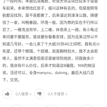
了一段时间，本狼饥渴难耐，听说大寺这块比较多于是驱
车前来，本来想找红房子，振兴这种有名的，但是按照导
航都没找到，是不是都黄了，后来溜达到津涞公路，随便
找了一家，叫畅春园，环境一般，因为憋的实在不行所以
忍了，一楼洗浴完毕，上二楼，休息床上一趟，有小龟过
来问要不要服务，我说要你看着安排，因为没来过所以不
知道几号好，一会儿来了个大姐35到40之间吧，我有点小
失望，还带个眼镜，个挺矮，就是胸特别大，我不太会拒
绝人，虽然不太满意但是还是被领到炮房，问我做多少
的，我说有什么价位，后来才知道这B骗我，168的她没
说，活还可以，全身manyou，dulong，最后大战几百
下，交货。
0
人推荐 >
0
人不推荐 >