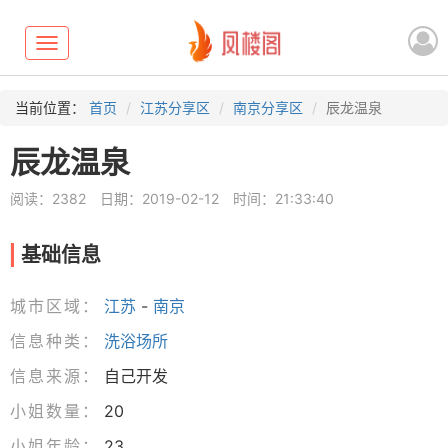
Toggle
navigation
当前位置：
首页
江苏分享区
南京分享区
辰龙温泉
辰龙温泉
阅读：2382
日期：2019-02-12
时间：21:33:40
基础信息
城市区域：
江苏
-
南京
信息种类：
洗浴场所
信息来源：
自己开发
小姐数量：
20
小姐年龄：
23