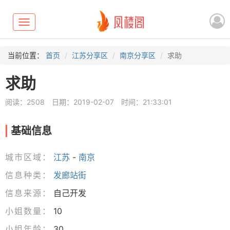
Toggle
navigation
当前位置：
首页
江苏分享区
南京分享区
求助
求助
阅读：2508
日期：2019-02-07
时间：21:33:01
基础信息
城市区域：
江苏
-
南京
信息种类：
发廊站街
信息来源：
自己开发
小姐数量：
10
小姐年龄：
30