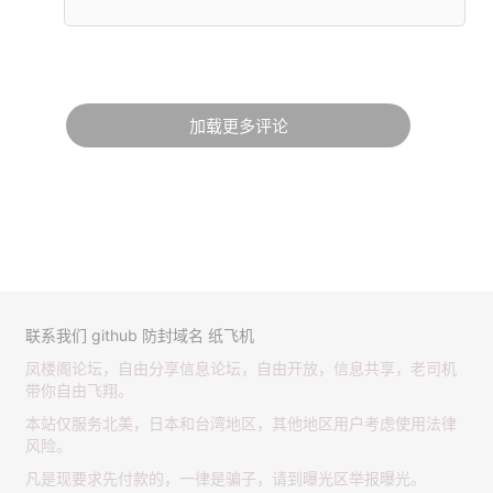
加载更多评论
联系我们
github
防封域名
纸飞机
凤楼阁论坛，自由分享信息论坛，自由开放，信息共享，老司机
带你自由飞翔。
本站仅服务北美，日本和台湾地区，其他地区用户考虑使用法律
风险。
凡是现要求先付款的，一律是骗子，请到曝光区举报曝光。