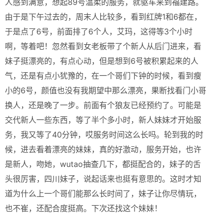
人感到满意，想起89号温柔的服务，就驱车来到福建路。
由于是下午过去的，周末人比较多，看到红牌1和6都在，
于是点了6号，前面排了6个人，艾玛，这得等3个小时
啊，等着吧！忽然看到女老板带了个新人从后门进来，看
妹子挺漂亮的，有点心动，但是想到6号被积累起来的人
气，还是有点小犹豫的，在一个哥们下钟的时候，看到瘦
小的6号，颜值也没有我期望中那么漂亮，果断找看门小哥
换人，还是晚了一步。前面有个狼友已经预约了。可能是
交代新人一些东西，等了半个多小时，新人妹妹才开始服
务，我又等了40分钟，哎服务时间这么长吗。轮到我的时
候，进去看着漂亮的妹妹，真的好激动，服务开始，也许
是新人，吻她，wutao抽查几下，都挺配合的，妹子的舌
头很厉害，四川妹子，说起话来也挺有意思的。这时才知
道为什么上一个哥们能那么长时间了，妹子让你尽情玩，
也不崔，还配合度挺高。下次还找这个妹妹！