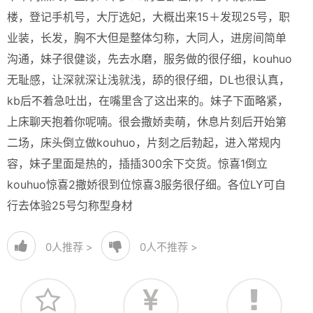
楼，登记手机号，大厅选妃，大概出来15＋发现25号，职
业装，长发，胸不大但是整体匀称，大同人，进房间简单
沟通，妹子很健谈，先去水磨，服务做的很仔细，kouhuo
无耻感，让深就深让浅就浅，舔的很仔细，DL也很认真，
kb后不着急吐出，在嘴里含了这出来的。妹子下面略紧，
上床聊天抱着你呢喃。很会撒娇卖萌，休息片刻后开始第
二场，床头倒立做kouhuo，片刻之后勃起，进入常规内
容，妹子里面是热的，插插300余下交货。惊喜1倒立
kouhuo惊喜2撒娇很到位惊喜3服务很仔细。各位LY可自
行去体验25号匀称型身材
0
人推荐 >
0
人不推荐 >