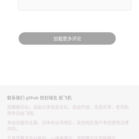
加载更多评论
联系我们
github
防封域名
纸飞机
凤楼阁论坛，自由分享信息论坛，自由开放，信息共享，老司机
带你自由飞翔。
本站仅服务北美，日本和台湾地区，其他地区用户考虑使用法律
风险。
凡是现要求先付款的，一律是骗子，请到曝光区举报曝光。